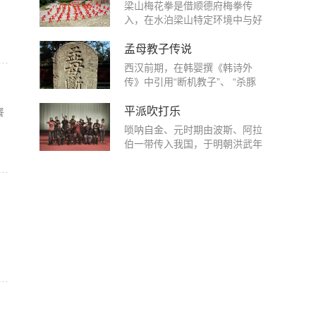
教信仰和图腾崇拜等丰富的民俗
梁山梅花拳是借顺德府梅拳传
文化信息，体现了鲁南一带农耕
入，在水泊梁山特定环境中与好
民族的神灵崇拜、祭祀文化以及
汉武功遗韵相互融通形成的一个
当地人们特有的艺术审美。邹鲁
传统文化形态。它渗透了中华民
孟母教子传说
地区是远古东夷民族的核心区
族气质、山东大汉气派和梁山好
西汉前期，在韩婴撰《韩诗外
域，是傩文化的源头。傩舞起源
汉气魄，融入了拳种原发祥地、
传》中引用“断机教子”、 “杀豚
于东夷原始先民的图腾崇拜和原
流传地、流入地的文化，特别是
不欺子”来解释《诗经》，西汉
始宗教活动，发展成熟于夏商时
受黄河文化、运河文化、道教文
后期刘向将“孟母三迁择邻”故事
平派吹打乐
餐
代。明万历年间阴阳板这种祭祀
化、齐鲁文化和水浒文化的熏陶
编入《列女传》，至此 “孟母教
祈雨的民间活动在邹城市后八村
唢呐自金、元时期由波斯、阿拉
与滋养，形成了以忠、义、礼、
子传说”有文献记载。到南宋末
一带流传开来，清康熙年间最为
伯一带传入我国，于明朝洪武年
信、仁信仰为基础，体现传统梅
年，王应麟编《三字经》引证的
兴盛，形成了比较规整的表演祭
间随山西移民迁徙带入邹城，逐
花拳历史底蕴和个性张扬的梁山
第一个典故即是“昔孟母，择邻
祀程序，每逢天旱，民众便自发
渐被本地居民接受,扎下根来。起
好汉情怀与气派，具有独特的文
处，子不学，断机杼。”据有关
组织阴阳板表演，包括请神、祈
初唢呐仅作为当地贫苦农民的谋
化内涵、完整的武术技法与系统
文献记载，孟轲三岁失去父亲，
雨、颂经、送神、夸官等内容。
生手段，后来为彰显艺术特色，
的理论体系的武术拳派。梁山梅
靠母亲仉氏抚育成人。据说，孟
所谓“阴阳板”，其实是一长一短
艺人们制造了铜杆唢呐，并在演
花拳的学术定位是：1、它是传
母原宅靠墓地。孟轲少年时，经
两块柳木板。长板为阴，长约50
奏的曲调中，揉进了一些地方特
统梅花拳的主要分支；2、它是
常学做埋死人的游戏。孟母认为
厘米，短板为阳，约30厘米。两
色的小调、俚曲，经过长时间的
当今中国梅花拳传承发展的领军
长居此地，不但会影响孟轲读
板各宽10厘米，板头配有铜铃，
演练，再加上当地风俗民情及儒
力量；3、它的传入和形成确立
书，而且会败坏他的品德，于是
板尾钻孔，两板相连。表演时，
家文化的影响，到清朝嘉庆末年
了梁山作为中华武术四大门派之
毅然迁居。新居地处南北通衢，
演员双手持一长一短木板打击和
已形成 “平派”吹打乐的基本特
一的武林地位。 梁山梅花拳以文
行商客贾，过往迎来，热闹非
搓击，发出两种不同的声音,谓之
点。至民国初年，已有十几个班
养武、以武济文，其指导思想和
常。终日置身于熙熙攘攘的闹市
“阴阳声”。表演中舞蹈演员以拖
子活跃于鲁南及周边地区，其中