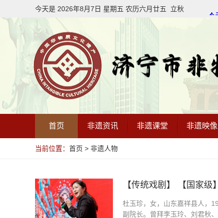
今天是
2026年8月
7
日
星期五
农历
六月廿五
立秋
首页
非遗资讯
非遗课堂
非遗映像
当前位置：
首页
>
非遗人物
【传统戏剧】 【国家级
杜玉珍，女，山东嘉祥县人，1
副院长。曾拜李玉玲、刘君秋、