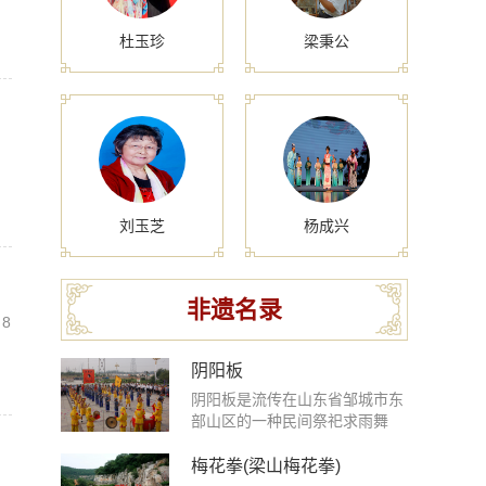
杜玉珍
梁秉公
刘玉芝
杨成兴
非遗名录
8
阴阳板
阴阳板是流传在山东省邹城市东
部山区的一种民间祭祀求雨舞
蹈，是上古东夷傩文化的孑存，
融合着民间音乐、传统舞蹈、宗
梅花拳(梁山梅花拳)