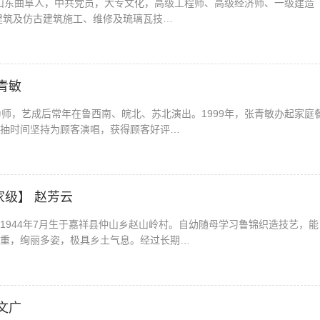
生，山东曲阜人，中共党员，大专文化，高级工程师、高级经济师、一级建造
古建筑及仿古建筑施工、维修及琉璃瓦技…
青敏
为师，艺成后常年在鲁西南、皖北、苏北演出。1999年，张青敏办起家庭
抽时间坚持为顾客演唱，获得顾客好评…
家级】 赵芳云
1944年7月生于嘉祥县仲山乡赵山岭村。自幼随母学习鲁锦织造技艺，能
重，绚丽多姿，极具乡土气息。经过长期…
文广