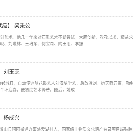
家级】 梁秉公
刻艺术。他几十年来对石雕艺术不断尝试，大胆创新，孜孜以求，精益求
岘、刘曦林、王培东、何宝森、陶田思、李振…
】 刘玉芝
河南郸城县，自幼便追随花鼓艺人刘汉培学艺，后改姓刘。她天赋异禀，勤
丫环迎春，便初绽艺术锋芒。随后，她成…
】 杨成兴
生，微山县昭阳街道办事处爱湖村人，国家级非物质文化遗产名录项目端鼓腔