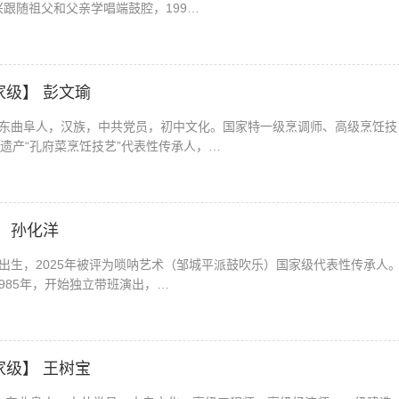
兴跟随祖父和父亲学唱端鼓腔，199…
家级】 彭文瑜
，山东曲阜人，汉族，中共党员，初中文化。国家特一级烹调师、高级烹饪技
遗产“孔府菜烹饪技艺”代表性传承人，…
】 孙化洋
月出生，2025年被评为唢呐艺术（邹城平派鼓吹乐）国家级代表性传承人。
985年，开始独立带班演出，…
家级】 王树宝