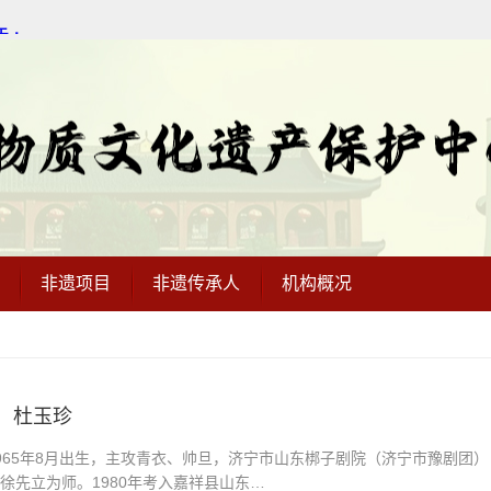
非遗项目
非遗传承人
机构概况
】 杜玉珍
965年8月出生，主攻青衣、帅旦，济宁市山东梆子剧院（济宁市豫剧团）
徐先立为师。1980年考入嘉祥县山东…