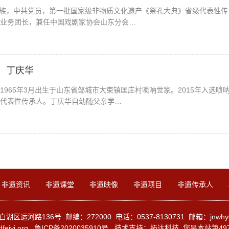
，汉族，中共党员，第一批国家级非物质文化遗产《祭孔大典》省级代表性传
业务团长，兼任中国戏剧家协会山东分会…
】 丁庆华
965年3月出生于山东省邹城市大束镇匡庄村唢呐世家。2015年入选唢
代表性传承人。丁庆华自幼随父亲学…
非遗资讯
非遗课堂
非遗映像
非遗项目
非遗传承人
区运河路136号 邮编：272000 电话：0537-8130731 邮箱：jnwhy05
dfeiyi.org
鲁ICP备2020035910号
技术支持：
拓达科技
您是本站第497