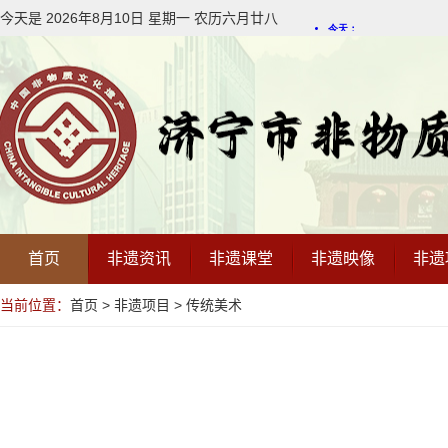
今天是
2026年8月
10
日
星期一
农历
六月廿八
首页
非遗资讯
非遗课堂
非遗映像
非遗
当前位置：
首页
>
非遗项目
>
传统美术