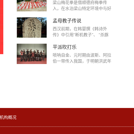
教信仰和图腾崇拜等丰富的民俗
梁山梅花拳是借顺德府梅拳传
文化信息，体现了鲁南一带农耕
入，在水泊梁山特定环境中与好
民族的神灵崇拜、祭祀文化以及
汉武功遗韵相互融通形成的一个
当地人们特有的艺术审美。邹鲁
传统文化形态。它渗透了中华民
孟母教子传说
地区是远古东夷民族的核心区
族气质、山东大汉气派和梁山好
西汉前期，在韩婴撰《韩诗外
域，是傩文化的源头。傩舞起源
汉气魄，融入了拳种原发祥地、
传》中引用“断机教子”、 “杀豚
于东夷原始先民的图腾崇拜和原
流传地、流入地的文化，特别是
不欺子”来解释《诗经》，西汉
始宗教活动，发展成熟于夏商时
受黄河文化、运河文化、道教文
后期刘向将“孟母三迁择邻”故事
平派吹打乐
代。明万历年间阴阳板这种祭祀
化、齐鲁文化和水浒文化的熏陶
编入《列女传》，至此 “孟母教
祈雨的民间活动在邹城市后八村
唢呐自金、元时期由波斯、阿拉
与滋养，形成了以忠、义、礼、
子传说”有文献记载。到南宋末
一带流传开来，清康熙年间最为
伯一带传入我国，于明朝洪武年
信、仁信仰为基础，体现传统梅
年，王应麟编《三字经》引证的
兴盛，形成了比较规整的表演祭
间随山西移民迁徙带入邹城，逐
花拳历史底蕴和个性张扬的梁山
第一个典故即是“昔孟母，择邻
祀程序，每逢天旱，民众便自发
渐被本地居民接受,扎下根来。起
好汉情怀与气派，具有独特的文
处，子不学，断机杼。”据有关
组织阴阳板表演，包括请神、祈
初唢呐仅作为当地贫苦农民的谋
化内涵、完整的武术技法与系统
文献记载，孟轲三岁失去父亲，
雨、颂经、送神、夸官等内容。
生手段，后来为彰显艺术特色，
的理论体系的武术拳派。梁山梅
靠母亲仉氏抚育成人。据说，孟
所谓“阴阳板”，其实是一长一短
艺人们制造了铜杆唢呐，并在演
花拳的学术定位是：1、它是传
母原宅靠墓地。孟轲少年时，经
两块柳木板。长板为阴，长约50
奏的曲调中，揉进了一些地方特
统梅花拳的主要分支；2、它是
常学做埋死人的游戏。孟母认为
厘米，短板为阳，约30厘米。两
色的小调、俚曲，经过长时间的
当今中国梅花拳传承发展的领军
长居此地，不但会影响孟轲读
板各宽10厘米，板头配有铜铃，
演练，再加上当地风俗民情及儒
力量；3、它的传入和形成确立
书，而且会败坏他的品德，于是
板尾钻孔，两板相连。表演时，
家文化的影响，到清朝嘉庆末年
了梁山作为中华武术四大门派之
机构概况
毅然迁居。新居地处南北通衢，
演员双手持一长一短木板打击和
已形成 “平派”吹打乐的基本特
一的武林地位。 梁山梅花拳以文
行商客贾，过往迎来，热闹非
搓击，发出两种不同的声音,谓之
点。至民国初年，已有十几个班
养武、以武济文，其指导思想和
常。终日置身于熙熙攘攘的闹市
“阴阳声”。表演中舞蹈演员以拖
子活跃于鲁南及周边地区，其中