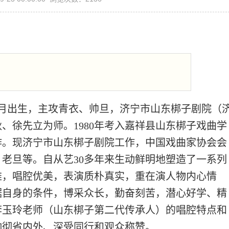
年8月出生，主攻青衣、帅旦，济宁市山东梆子剧院（
、徐先立为师。1980年考入嘉祥县山东梆子戏曲学
工作。现济宁市山东梆子剧院工作，中国戏曲家协会会
老旦等。自从艺30多年来生动鲜明地塑造了一系列
雅，唱腔优美，表演质朴真实，重在演人物内心情
据自身的条件，博采众长，勤奋刻苦，潜心好学、精
李玉玲老师（山东梆子第二代传承人）的唱腔特点和
响彻省内外、深受同行和观众称赞。