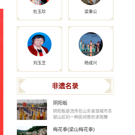
杜玉珍
梁秉公
刘玉芝
杨成兴
非遗名录
阴阳板
阴阳板是流传在山东省邹城市东
部山区的一种民间祭祀求雨舞
蹈，是上古东夷傩文化的孑存，
融合着民间音乐、传统舞蹈、宗
梅花拳(梁山梅花拳)