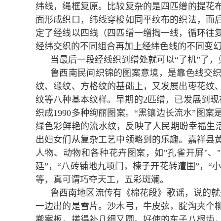
纬线，绳框复原。比较复杂的是四匹缯的提花
面形成织口，纬线穿梭如同平纹布的织法，而
定了经线以四线（四匹缯一缯掏一线，循环往
经纬交织的不同组合再加上经纬色线的不同变
当最后一段经线织到缯处就可以“了机”了
鲁西南民间织锦的图案意境，是靠色线交
纹、缎纹、方格纹的基础上，又发展出枣花纹
纹等八种基本纹样。早期的2匹缯，已发展到现在
织成1990多种绚丽图案。“黑镶边长流水”图
绿色彩鲜艳的流水纹，反映了人民期盼幸福生活
出妇女们从复杂工艺中领略到的乐趣。嘉祥县
人物、动物和各种花卉图案，如"孔雀开屏"、"
廷”，“八砖铺地九项门，楝子开花转遭围”，“
等，真可谓巧夺天工，五彩斑斓。
鲁西南地区流传有《棉花段》歌谣，说的就
一边出的是雪片。沙木弓，牛皮弦，腚沟夹个
搬案板，搓得补几细又圆。好使的车子八根齿