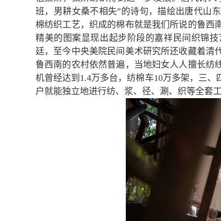
班，男耕女桑不相失”的诗句，描绘出唐代山
棉纺织工艺，织成的棉布就是我们所说的鲁西
精美的图案显现出起步阶段的嘉祥民间织锦技
廷，至今中央美院民间美术研究所还收藏着清代
鲁西南的农村依然普遍，当地妇女人人擅长纺
机曾经达到1.4万多台，纺棉车10万多架，三
户就能独立地进行纺、浆、径、涮、织等全套