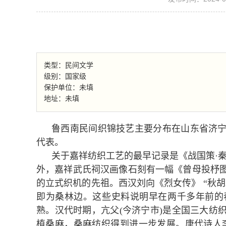
类型：民间文学
级别：国家级
保护单位：未填
地址：未填
鲁西南民间织锦技艺主要分布在山东省济
代表。
关于嘉祥纺织工艺的最早记录是《战国策·
外，嘉祥武氏祠汉画像石刻有一幅《曾母投杼
的立式织机的先祖。西汉刘向《烈女传》 “秋
即为桑林边。这些史料说明早在两千多年前的
熟。汉代时期，亢父(今济宁市)是全国三大纺
植桑麻，桑麻纺织得到进一步发展。唐代诗人李