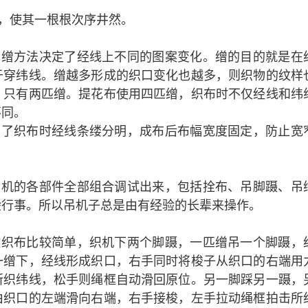
，使其一根根次序井然。
掏缯方法决定了经线上不同的图案变化。缯的目的就是在
于穿纬线。缯越多形成的织口变化也越多，则织物的纹样
，只有两匹缯。提花布使用四匹缯，织布时不仅经线和纬
不同。
为了织布时经线条缕分明，成布后布幅宽度固定，防止宽
织机的各部件全部组合调试出来，包括拴布、吊脚蹑、吊
验行事。所以吊机子总是由有经验的长辈来操作。
纹织布比较简单，织机下两个脚蹑，一匹缯吊一个脚蹑，
一缯下，经线形成织口，右手同时将梭子从织口的右端用
所织纬线，松手则绳框自动滑回原位。另一脚踩另一蹑，
由织口的左端滑向右端，右手接梭，左手拉动绳框拍击所