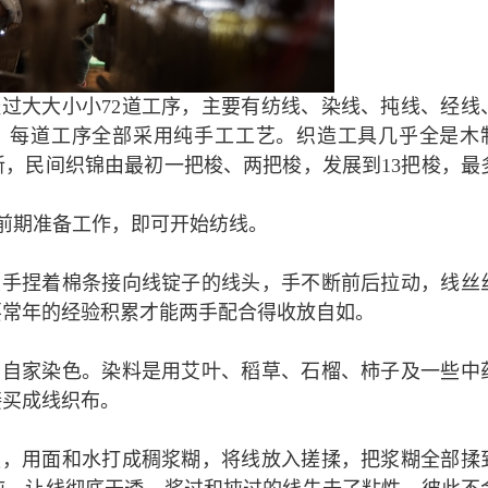
过大大小小72道工序，主要有纺线、染线、扽线、经线
。每道工序全部采用纯手工工艺。织造工具几乎全是木
，民间织锦由最初一把梭、两把梭，发展到13把梭，最
等前期准备工作，即可开始纺线。
左手捏着棉条接向线锭子的线头，手不断前后拉动，线丝
要常年的经验积累才能两手配合得收放自如。
，自家染色。染料是用艾叶、稻草、石榴、柿子及一些中
接买成线织布。
服，用面和水打成稠浆糊，将线放入搓揉，把浆糊全部揉