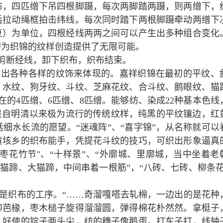
布，四匹缯下吊四根脚蹑，每次两脚踏两蹑，则两缯下，
后拉动绳框拍击纬线。每次同时踏下两根脚蹑牵动两缯下
复）为单位，四根经线两两之间可以产生出多种组合变化
幻为织锦的纹样创造提供了无限可能。
，剪断经线，卸下织布，织布结束。
织出各种各样的纹饰来体现的。嘉祥织锦在最初的平纹、
、水纹、狗牙纹、斗纹、芝麻花纹、合斗纹、鹅眼纹、猫
的4匹缯、6匹缯、8匹缯。能够纺、染成22种基本色线
案是自明清以来极为流行的传统纹样，纯黑的平纹镶边，红
细水长流的愿望。“迷魂阵”、“喜字锦”，从名称就可以
黄垓乡的织布能手，凭提花斗纹的技巧，可织出形象逼真
枣花竹节"、“十样景”、“外廓城、里廓城，当中坐着老
小猫蹄、大猫蹄，中间串着一根筋”，“八砖、七砖、柳条花
是织布的工序。“……奇溜嘎嗒去轧棉，一边出的是花种
柳芭椽，枣木槌子旋得溜溜圆，弹得棉花朴然然。拿梃子
，好使的锭子两头尖，纺的穗子像鹅蛋。打车子打，线轴