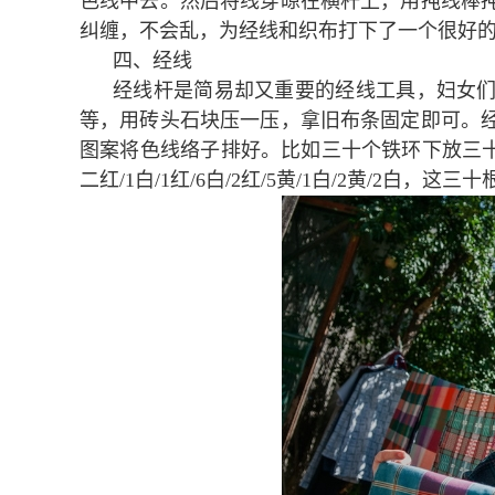
色线中去。然后将线穿晾在横杆上，用扽线棒
纠缠，不会乱，为经线和织布打下了一个很好
四、经线
经线杆是简易却又重要的经线工具，妇女
等，用砖头石块压一压，拿旧布条固定即可。
图案将色线络子排好。比如三十个铁环下放三十个
二红/1白/1红/6白/2红/5黄/1白/2黄/2白，