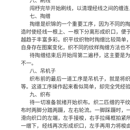
六、刷线
闯杼完毕开始刷线，以清理经线之间的缠连
七、掏缯
掏缯是织锦的一个重要工序，因为不同的
造时使经线一根上、一根下分离形成织口，便
越趋于丰富多彩。织平纹织物时掏缯比较简单
自身存在图案变化，织不同的纹样掏缯方法也
待掏缯结束后开始闯第二遍杼，这主要是
不一。
八、吊机子
织布前的最后一道工序是吊机子，就是将
等。这道工序操作起来看似简单，却完全凭经
九、织布
待一切准备就绪开始织布。织二匹缯的平
布时两脚分踏两蹑，左右轮流。一脚踩蹑时，
滑向织口的左端，左手接梭，右手拉绳框拍紧
一缯下，经线再次形成织口，左手再用力将梭