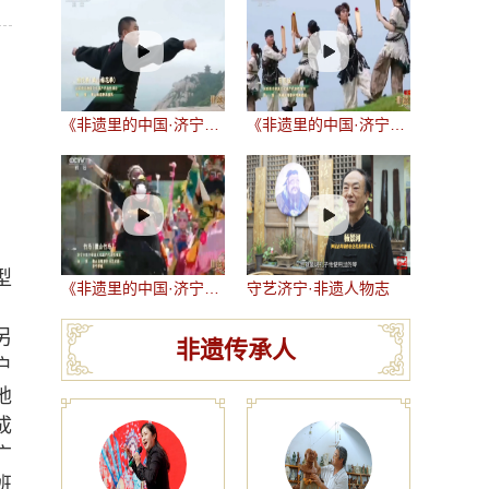
《非遗里的中国·济宁篇》—— 梅花拳（梁山梅花拳）
《非遗里的中国·济宁篇》—— 阴阳板
型
《非遗里的中国·济宁篇》—— 竹马（微山竹马）
守艺济宁·非遗人物志
另
非遗传承人
户
地
成
广
班