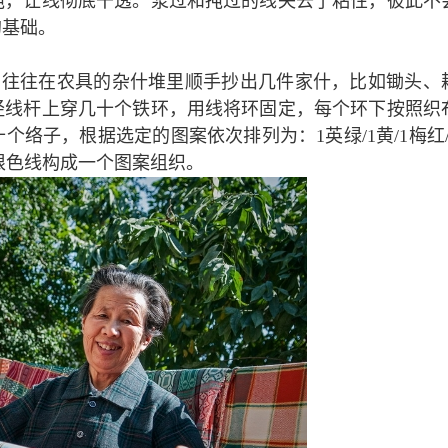
扽，让线彻底干透。浆过和扽过的线失去了粘性，彼此不
的基础。
们往往在农具的杂什堆里顺手抄出几件家什，比如锄头、
经线杆上穿几十个铁环，用线将环固定，每个环下按照织
络子，根据选定的图案依次排列为：1英绿/1黄/1梅红/
这三十根色线构成一个图案组织。