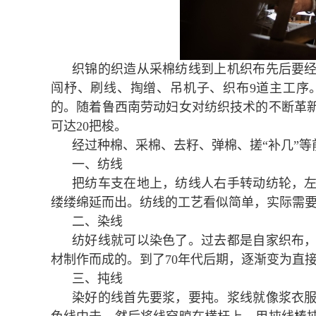
织锦的织造从采棉纺线到上机织布先后要经
闯杼、刷线、掏缯、吊机子、织布9道主工序
的。随着鲁西南劳动妇女对纺织技术的不断革新
可达20把梭。
经过种棉、采棉、去籽、弹棉、搓“补几”
一、纺线
把纺车支在地上，纺线人右手转动纺轮，
缕缕绵延而出。纺线的工艺看似简单，实际需
二、染线
纺好线就可以染色了。过去都是自家织布
材制作而成的。到了70年代后期，逐渐变为直
三、扽线
染好的线首先要浆，要扽。浆线就像浆衣