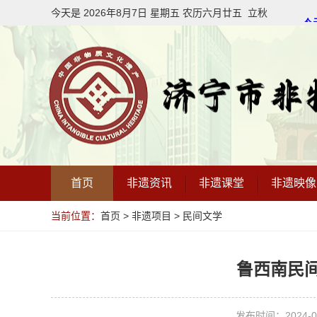
今天是
2026年8月
7
日
星期五
农历
六月廿五
立秋
首页
非遗资讯
非遗课堂
非遗映像
当前位置：
首页
>
非遗项目
>
民间文学
鲁西南民
发布时间：2024-08