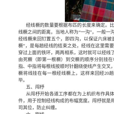
经线橛的数量要根据布匹的长度来确定。
线橛之间的距离，当地人称为“一沟”，一般一
经线橛来回钉置五个，即四沟，以保证六床被
橛”，是每趟经线的结束之处，经线在这里需
穿过上面的铁环，两两相系，这时就可以经线了
由死橛（即第一根橛）到交橛的顺序分别挂在
指、中指将每根线按顺时针翻绕使线产生交叉
橛将线挂在每一根经线橛上，这样来回经20趟
毕。
五、闯杼
从闯杼开始各道工序都在为上机织布作具
件，用于控制经线构成的布幅宽度。闯杼就是
司其位，防止纠缠。