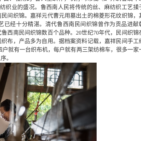
东纺织业的盛况。鲁西南人民将传统的丝、麻纺织工艺揉
南民间织锦。嘉祥元代曹元用墓出土的棉菱形花纹织锦，
艺已经十分精湛。清代鲁西南民间织锦曾作为贡品进献
鲁西南民间织锦数百个品种。20世纪70年代，民间织锦
线织布，产品多为自用。据档案资料记载，嘉祥民间手工
、四户就有一台织布机，每户就有两三架纺棉车，很多一家
工序。