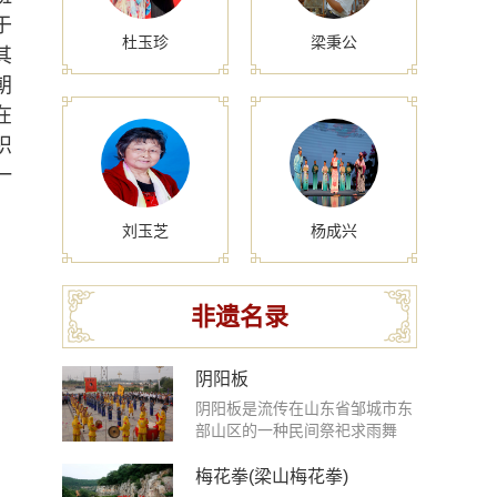
于
杜玉珍
梁秉公
其
朝
在
织
一
刘玉芝
杨成兴
非遗名录
阴阳板
阴阳板是流传在山东省邹城市东
部山区的一种民间祭祀求雨舞
蹈，是上古东夷傩文化的孑存，
融合着民间音乐、传统舞蹈、宗
梅花拳(梁山梅花拳)