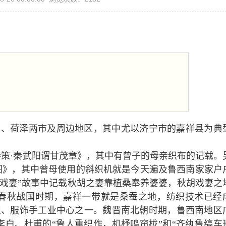
宁、荷泽两市及周边地区，其中尤以济宁市的嘉祥县为典
秦策·秦武阳谓甘茂章》，其中有曾子的母亲织布的记载。
图》，其中曾母使用的斜织机就是今天遍及鲁西南家家户
胡戏妻”故事中记载秋胡之妻靠植桑奉养婆婆，秋胡戏妻之
春秋战国时期，嘉祥一带就是桑蚕之地，纺织技术已经
织、服饰手工业中心之一。魏晋南北朝时期，鲁西南地区
白、杜甫的“鲁人重织作，机杼鸣帘栊”和“齐纨鲁缟车