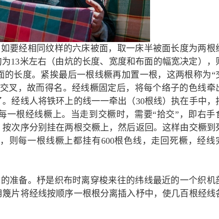
比如要经相同纹样的六床被面，取一床半被面长度为两根
沟为13米左右（由炕的长度、宽度和布面的幅宽决定），
面的长度。紧挨最后一根线橛再加置一根，这两根称为“
要交叉，故而得名。经线橛固定后，将每个络子的色线牵
。经线人将铁环上的线一一牵出（30根线）执在手中，
每一根经线橛上。当走到交橛时，需要“拾交”，即右手
，按次序分别挂在两根交橛上，然后返回。这样由交橛到
，则每一根线橛上都挂有600根色线，走回死橛，经线
体的准备。杼是织布时离穿梭来往的纬线最近的一个织机
用篾片将经线按顺序一根根分离插入杼中，使几百根经线