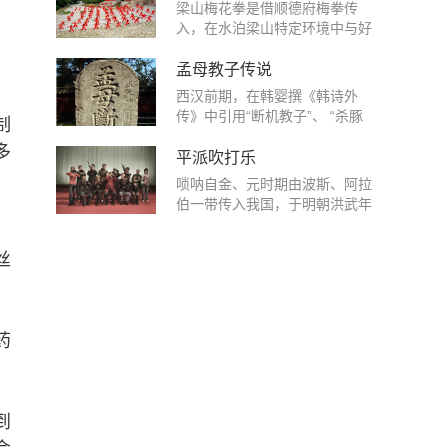
教信仰和图腾崇拜等丰富的民俗
梁山梅花拳是借顺德府梅拳传
文化信息，体现了鲁南一带农耕
入，在水泊梁山特定环境中与好
民族的神灵崇拜、祭祀文化以及
汉武功遗韵相互融通形成的一个
当地人们特有的艺术审美。邹鲁
传统文化形态。它渗透了中华民
孟母教子传说
地区是远古东夷民族的核心区
族气质、山东大汉气派和梁山好
、
西汉前期，在韩婴撰《韩诗外
域，是傩文化的源头。傩舞起源
汉气魄，融入了拳种原发祥地、
传》中引用“断机教子”、 “杀豚
于东夷原始先民的图腾崇拜和原
制
流传地、流入地的文化，特别是
不欺子”来解释《诗经》，西汉
始宗教活动，发展成熟于夏商时
受黄河文化、运河文化、道教文
多
后期刘向将“孟母三迁择邻”故事
平派吹打乐
代。明万历年间阴阳板这种祭祀
化、齐鲁文化和水浒文化的熏陶
编入《列女传》，至此 “孟母教
祈雨的民间活动在邹城市后八村
唢呐自金、元时期由波斯、阿拉
与滋养，形成了以忠、义、礼、
子传说”有文献记载。到南宋末
一带流传开来，清康熙年间最为
伯一带传入我国，于明朝洪武年
信、仁信仰为基础，体现传统梅
年，王应麟编《三字经》引证的
兴盛，形成了比较规整的表演祭
间随山西移民迁徙带入邹城，逐
花拳历史底蕴和个性张扬的梁山
第一个典故即是“昔孟母，择邻
祀程序，每逢天旱，民众便自发
渐被本地居民接受,扎下根来。起
好汉情怀与气派，具有独特的文
处，子不学，断机杼。”据有关
丝
组织阴阳板表演，包括请神、祈
初唢呐仅作为当地贫苦农民的谋
化内涵、完整的武术技法与系统
文献记载，孟轲三岁失去父亲，
雨、颂经、送神、夸官等内容。
生手段，后来为彰显艺术特色，
的理论体系的武术拳派。梁山梅
靠母亲仉氏抚育成人。据说，孟
所谓“阴阳板”，其实是一长一短
艺人们制造了铜杆唢呐，并在演
花拳的学术定位是：1、它是传
母原宅靠墓地。孟轲少年时，经
两块柳木板。长板为阴，长约50
奏的曲调中，揉进了一些地方特
统梅花拳的主要分支；2、它是
常学做埋死人的游戏。孟母认为
药
厘米，短板为阳，约30厘米。两
色的小调、俚曲，经过长时间的
当今中国梅花拳传承发展的领军
长居此地，不但会影响孟轲读
板各宽10厘米，板头配有铜铃，
演练，再加上当地风俗民情及儒
力量；3、它的传入和形成确立
书，而且会败坏他的品德，于是
板尾钻孔，两板相连。表演时，
家文化的影响，到清朝嘉庆末年
了梁山作为中华武术四大门派之
毅然迁居。新居地处南北通衢，
演员双手持一长一短木板打击和
已形成 “平派”吹打乐的基本特
一的武林地位。 梁山梅花拳以文
行商客贾，过往迎来，热闹非
到
搓击，发出两种不同的声音,谓之
点。至民国初年，已有十几个班
养武、以武济文，其指导思想和
常。终日置身于熙熙攘攘的闹市
“阴阳声”。表演中舞蹈演员以拖
子活跃于鲁南及周边地区，其中